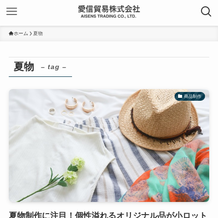
ホーム
夏物
夏物
– tag –
商品制作
夏物制作に注目！個性溢れるオリジナル品が小ロット