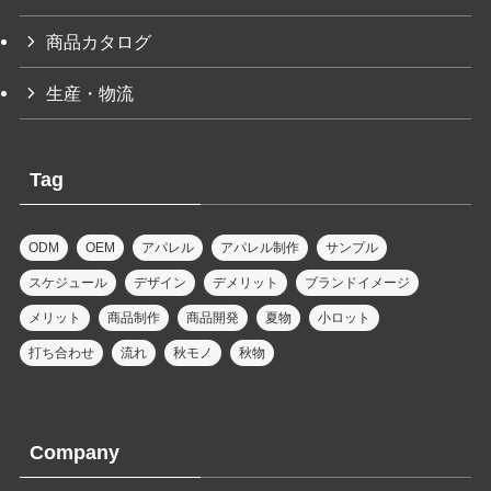
商品カタログ
生産・物流
Tag
ODM
OEM
アパレル
アパレル制作
サンプル
スケジュール
デザイン
デメリット
ブランドイメージ
メリット
商品制作
商品開発
夏物
小ロット
打ち合わせ
流れ
秋モノ
秋物
Company